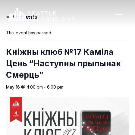
TOGGL
« All Events
This event has passed.
Кніжны клюб №17 Каміла
Цень “Наступны прыпынак
Смерць”
May 16 @ 4:00 pm
-
6:00 pm