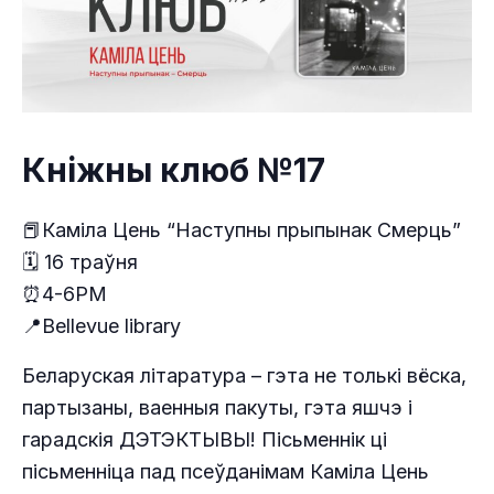
Кніжны клюб №17
📕Каміла Цень “Наступны прыпынак Смерць”
🗓 16 траўня
⏰4-6РМ
📍Bellevue library
Беларуская літаратура – гэта не толькі вёска,
партызаны, ваенныя пакуты, гэта яшчэ і
гарадскія ДЭТЭКТЫВЫ! Пісьменнік ці
пісьменніца пад псеўданімам Каміла Цень