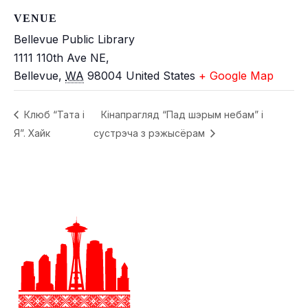
VENUE
Bellevue Public Library
1111 110th Ave NE,
Bellevue
,
WA
98004
United States
+ Google Map
Клюб “Тата і
Кінапрагляд “Пад шэрым небам” і
Я”. Хайк
сустрэча з рэжысёрам