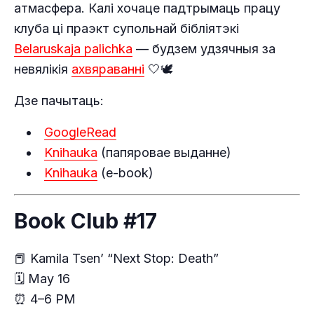
атмасфера. Калі хочаце падтрымаць працу
клуба ці праэкт супольнай бібліятэкі
Belaruskaja palichka
— будзем удзячныя за
невялікія
ахвяраванні
🤍🕊
Дзе пачытаць:
GoogleRead
Knihauka
(папяровае выданне)
Knihauka
(e-book)
Book Club #17
📕 Kamila Tsen’ “Next Stop: Death”
🗓 May 16
⏰ 4–6 PM