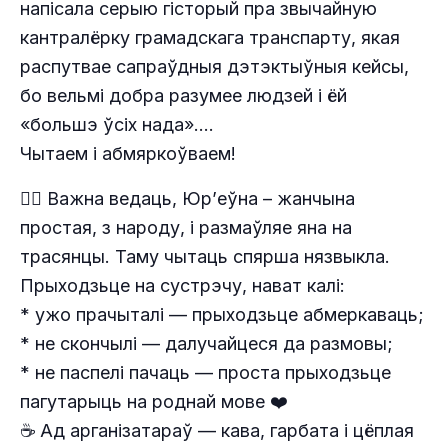
напісала серыю гісторый пра звычайную
кантралёрку грамадскага транспарту, якая
распутвае сапраўдныя дэтэктыўныя кейсы,
бо вельмі добра разумее людзей і ёй
«большэ ўсіх нада»….
Чытаем і абмяркоўваем!
☝🏻 Важна ведаць, Юр’еўна – жанчына
простая, з народу, і размаўляе яна на
трасянцы. Таму чытаць спярша нязвыкла.
Прыходзьце на сустрэчу, нават калі:
* ужо прачыталі — прыходзьце абмеркаваць;
* не скончылі — далучайцеся да размовы;
* не паспелі пачаць — проста прыходзьце
пагутарыць на роднай мове ❤️
☕️ Ад арганізатараў — кава, гарбата і цёплая