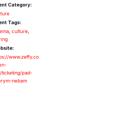
ent Category:
ture
ent Tags:
nema
,
culture
,
ring
bsite:
ps://www.zeffy.co
en-
ticketing/pad-
erym-nebam