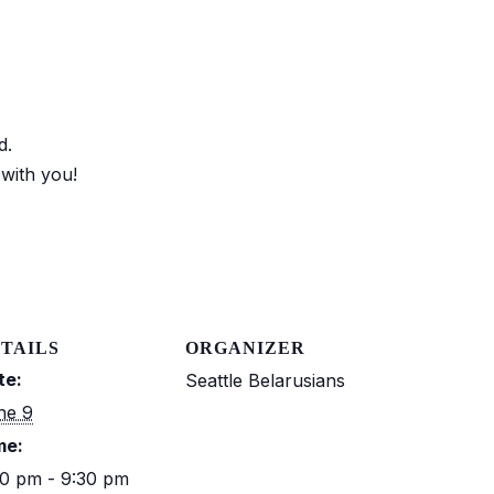
d.
with you!
TAILS
ORGANIZER
te:
Seattle Belarusians
ne 9
me:
30 pm - 9:30 pm