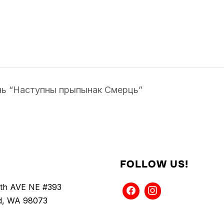
нь “Наступны прыпынак Смерць”
FOLLOW US!
5th AVE NE #393
, WA 98073