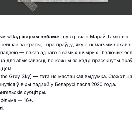
льм
«Пад шэрым небам»
і сустрэча з Марай Тамковіч.
цнейшае за краты, і пра праўду, якую немагчыма схав
падзею — паказ аднаго з самых шчырых і балючых бела
сца для абыякавасці, бо кожны яе кадр прасякнуты пра
ыццём
the Grey Sky) — гэта не мастацкая выдумка. Сюжэт ц
ынуліся ў віры падзей у Беларусі пасля 2020 года.
ангельскія субцітры.
 фільма — 16+.
і.