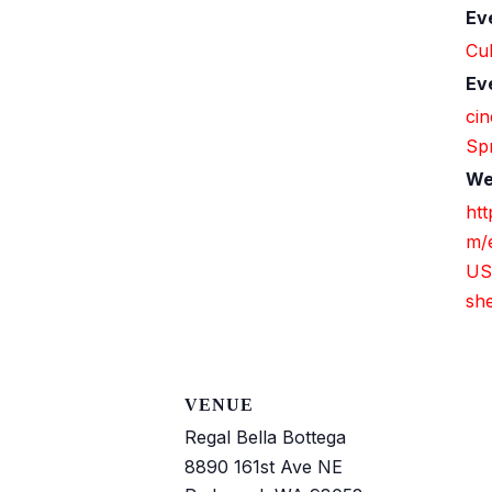
Ev
Cul
Ev
ci
Sp
We
htt
m/
US/
sh
VENUE
Regal Bella Bottega
8890 161st Ave NE