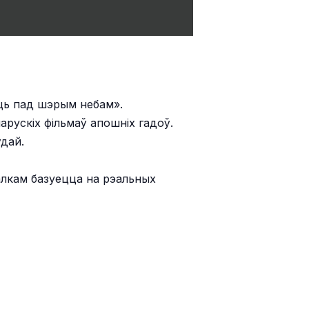
аць пад шэрым небам».
рускіх фільмаў апошніх гадоў.
ўдай.
алкам базуецца на рэальных