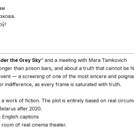
ам
зкова.
оў!
der the Grey Sky
” and a meeting with Mara Tamkovich
stronger than prison bars, and about a truth that cannot be 
event — a screening of one of the most sincere and poignan
r indifference, as every frame is saturated with truth.
a work of fiction. The plot is entirely based on real circu
Belarus after 2020.
 English captions
g room of real cinema theater.