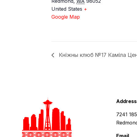
Redmond
,
WA
98052
United States
+
Google Map
Кніжны клюб №17 Каміла Це
Address
7241 18
Redmond
Email