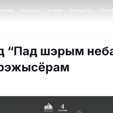
Home
About Us
Events
Contact Us
Dona
д “Пад шэрым неба
 рэжысёрам