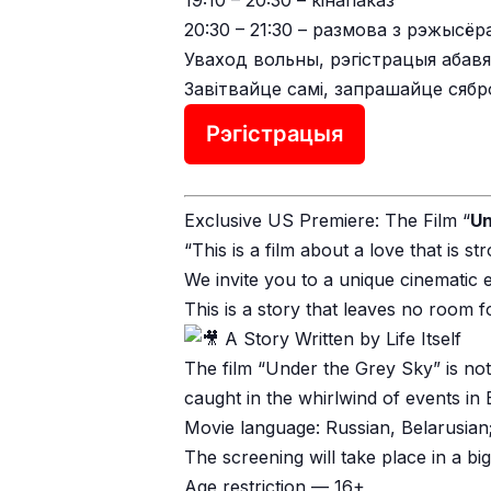
20:30 – 21:30 – размова з рэжысёр
Уваход вольны, рэгістрацыя абавя
Завітвайце самі, запрашайце сябр
Рэгістрацыя
Exclusive US Premiere: The Film “
Un
“This is a film about a love that is 
We invite you to a unique cinematic 
This is a story that leaves no room fo
A Story Written by Life Itself
The film “Under the Grey Sky” is not 
caught in the whirlwind of events in 
Movie language: Russian, Belarusian;
The screening will take place in a bi
Age restriction — 16+