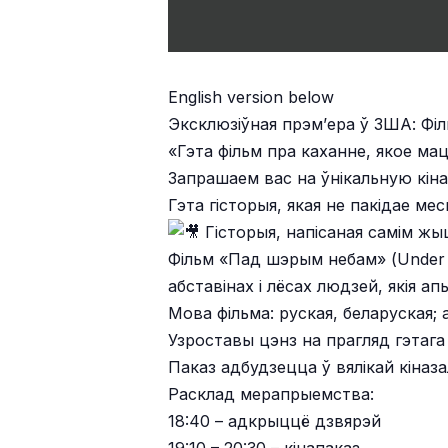
English version below
Эксклюзіўная прэм’ера ў ЗША: Фі
«Гэта фільм пра каханне, якое ма
Запрашаем вас на ўнікальную кіна
Гэта гісторыя, якая не пакідае ме
Гісторыя, напісаная самім ж
Фільм «Пад шэрым небам» (Under 
абставінах і лёсах людзей, якія ап
Мова фільма: руская, беларуская; 
Узроставы цэнз на прагляд гэтага
Паказ адбудзецца ў вялікай кіназал
Расклад мерапрыемства:
18:40 – адкрыццё дзвярэй
19:10 – 20:30 – кінапаказ